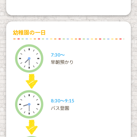
幼稚園の一日
7:30〜
早朝預かり
8:30〜9:15
バス登園